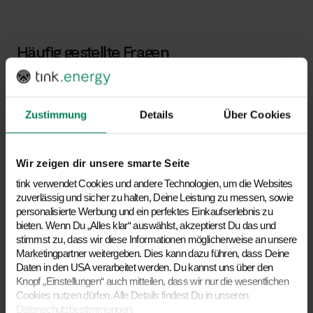
Häufig gestellte Fragen
Kostet mich die Anfrage oder ein Beratungsgespräch
etwas?
Zustimmung
Details
Über Cookies
Nein, sowohl die Anfrage als auch das Beratungsgespräch sind
kostenlos und unverbindlich.
Wir zeigen dir unsere smarte Seite
tink verwendet Cookies und andere Technologien, um die Websites
Welche Informationen sollte ich in meiner Anfrage
zuverlässig und sicher zu halten, Deine Leistung zu messen, sowie
angeben?
personalisierte Werbung und ein perfektes Einkaufserlebnis zu
bieten. Wenn Du „Alles klar“ auswählst, akzeptierst Du das und
Je mehr Details Du uns gibst (z. B. zu deinem Gebäude,
stimmst zu, dass wir diese Informationen möglicherweise an unsere
gewünschtem Produkt oder aktuellem Stand), desto gezielter
Marketingpartner weitergeben. Dies kann dazu führen, dass Deine
können wir Dir helfen.
Daten in den USA verarbeitet werden. Du kannst uns über den
Knopf „Einstellungen“ auch mitteilen, dass wir nur die wesentlichen
Cookies nutzen dürfen. Alle Details findest Du in unseren
Kann ich auch direkt einen Beratungstermin buchen?
Datenschutzbestimmungen.