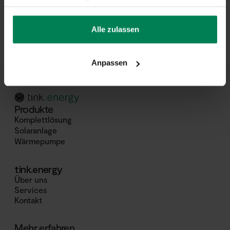
Ja, im Anschluss an Deine Anfrage kannst Du direkt einen Termin
zur persönlichen Beratung auswählen.
Alle zulassen
Anpassen
Produkte
Komplettlösung
Solaranlage
Wärmepumpe
tink.energy
Über uns
Services
Kontakt
Mehr erfahren