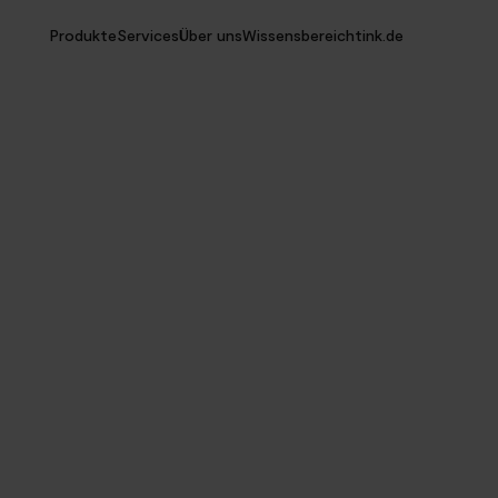
Produkte
Services
Über uns
Wissensbereich
tink.de
Solaranlage
Unabhängig werden mit Deiner Solaranlage - Stromkosten verringern.
Mehr erfahren