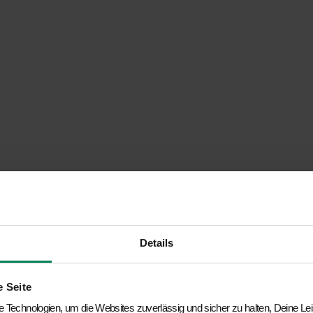
teres Heizen mit eine
 Marktführer
pumpenlösung für Dein Zuhause - für effizientes und
leiten Dich bei jedem Schritt.
Details
e Seite
 Technologien, um die Websites zuverlässig und sicher zu halten, Deine L