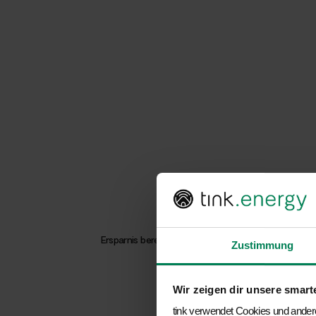
Bis zu 4x effizien
Wärmepumpe vom
Bei tink.energy erhältst Du die ideale Wärme
zukunftssicheres Heizen. Unsere Experten beg
Ersparnis berechnen
Zustimmung
Beratung buchen
In nur 2 Minuten
Wir zeigen dir unsere smart
tink verwendet Cookies und andere