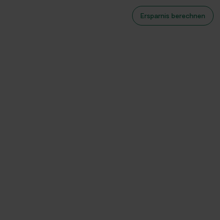
Ersparnis berechnen
Wärmepumpe
Effizientes Heizen mit Deiner Wärmepumpe - Heizkosten senken.
Mehr erfahren